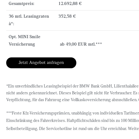
Gesamtpreis:
12.692,88 €
36 mtl. Leasingraten
352,58 €
à*:
Opt. MINI Smile
Versicherung ab 49,00 EUR mtl.***
Jetzt Angebot anfragen
*Ein unverbindliches Leasingbeispiel der BMW Bank GmbH, Lilienthalallee 2
nicht anders gekennzeichnet. Dieses Beispiel gilt nicht für Verbraucher. E
Verpflichtung, für das Fahrzeug eine Vollkaskoversicherung abzuschließen. 
***Feste Kfz-Versicherungsprämien, unabhängig von individuellen Tarifmerk
Einschränkung des Fahrerkreises. Haftpflichtschäden sind bis zu 100 Milli
Selbstbeteiligung. Die Servicehotline ist rund um die Uhr erreichbar. Weit