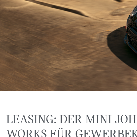
DER MINI JO
COOPER
LEASING: DER MINI JO
WORKS.
WORKS FÜR GEWERBEK