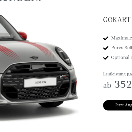
GOKART 
Maximale
Pures Sel
Optional 
Laufleistung p.
352
ab
Jetzt An