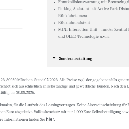
Frontkollisionswarnung mit Bremseingri
Parking Assistant mit Active Park Dista
Rückfahrkamera
Rückfahrassistent
MINI Interaction Unit – rundes Zentral
und OLED-Technologie u.v.m.
Sonderausstattung
6, 80939 München. Stand 07/2026. Alle Preise zzgl. der gegebenenfalls gesetzl
s richtet sich ausschließlich an selbständige und gewerbliche Kunden. Nach de
Gültig bis 30.09.2026.
malen, für die Laufzeit des Leasingvertrages. Keine Alterseinschränkung für 
onen Euro abgedeckt. Vollkaskoschutz mit nur 1.000 Euro Selbstbeteiligung sow
hier
ere Informationen finden Sie
.