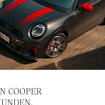
HN
HN COOPER
UNDEN.