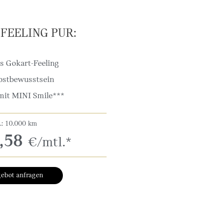
FEELING PUR:
s Gokart-Feeling
bstbewusstsein
mit MINI Smile***
a.: 10.000 km
,58
€/mtl.*
gebot anfragen