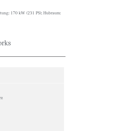
stung: 170 kW (231 PS); Hubraum:
rks
rz