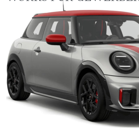
TOP-ANGEBOT BEI DER
AUTOMAG.
Ab 352,58 EUR/mtl.*