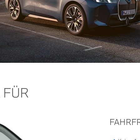
X FÜR
FAHRFR