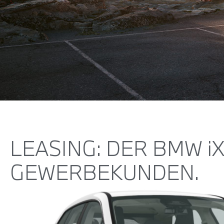
THE
NEW iX
LEASING: DER BMW i
TOP ANGEBOT
GEWERBEKUNDEN.
BEI DER
AUTOMAG.
Ab 719