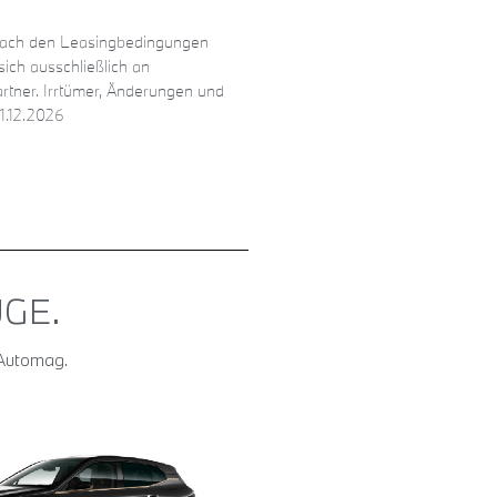
 Nach den Leasingbedingungen
sich ausschließlich an
rtner. Irrtümer, Änderungen und
1.12.2026
GE.
 Automag.