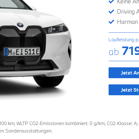
Keine A
Driving 
Harman 
Laufleistung p
71
ab
Jetzt A
Jetzt S
100 km; WLTP CO2-Emissionen kombiniert: 0 g/km; CO2-Klasse: A; 
/en Sonderausstattungen.