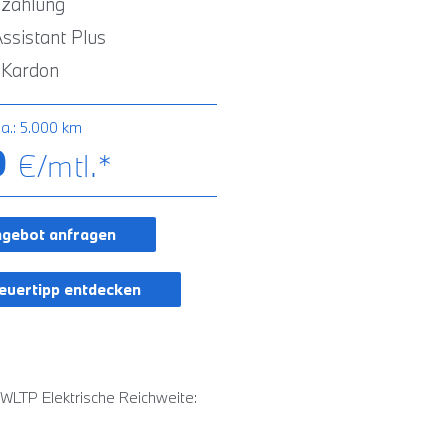
nzahlung
Assistant Plus
Kardon
.a.: 5.000 km
9
€/mtl.*
ngebot anfragen
teuertipp entdecken
WLTP Elektrische Reichweite: