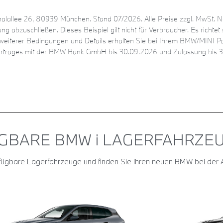
halallee 26, 80939 München. Stand 07/2026. Alle Preise zzgl. MwSt.
g abzuschließen. Dieses Beispiel gilt nicht für Verbraucher. Es richtet 
 weiterer Bedingungen und Details erhalten Sie bei Ihrem BMW/MINI Pa
vertrages mit der BMW Bank GmbH bis 30.09.2026 und Zulassung bis 3
GBARE BMW i LAGER­FAHRZEU
erfügbare Lagerfahrzeuge und finden Sie Ihren neuen BMW bei der