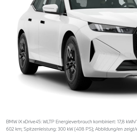
EUR/mtl.*
BMW iX xDrive45: WLTP Energieverbrauch kombiniert: 17,8 kWh/
602 km; Spitzenleistung: 300 kW (408 PS); Abbildung/en zeigt